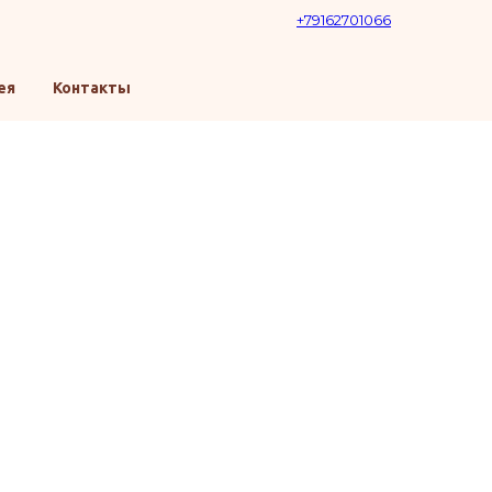
+79162701066
ея
Контакты