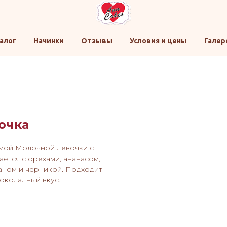
алог
Начинки
Отзывы
Условия и цены
Галер
очка
мой Молочной девочки с
тся с орехами, ананасом,
аном и черникой. Подходит
шоколадный вкус.