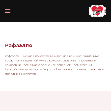
Рафаэлло
Рафаэлло — нежная кокосово-миндальная начинка: ванильные
коржи на миндальной муке с кокосом, сливочная пропитка и
кокосовый крем с маскарпоне или заварной крем с белым
бельгийским шоколадом. Хороший вариант для светлых, нежных и
праздничных тортов.