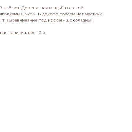
ы - 5 лет! Деревянная свадьба и такой
ягодками и мхом. В декоре совсем нет мастики.
вит, выравнивание под корой - шоколадный
я начинка, вес - 3кг.