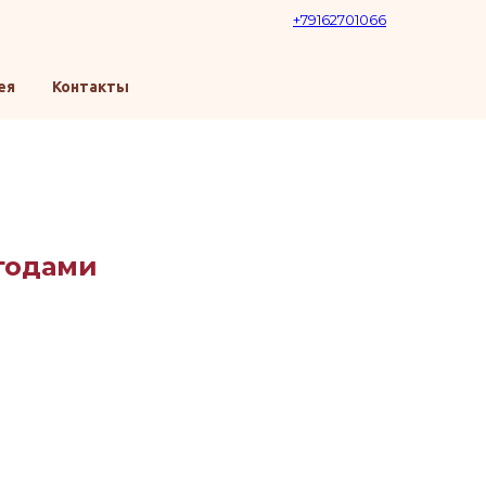
+79162701066
ея
Контакты
ягодами