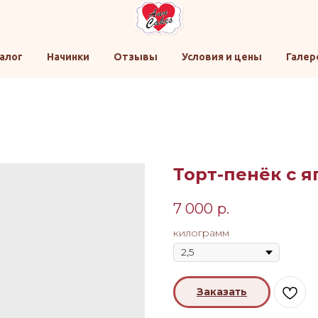
алог
Начинки
Отзывы
Условия и цены
Галер
Торт-пенёк с 
7 000
р.
килограмм
Заказать