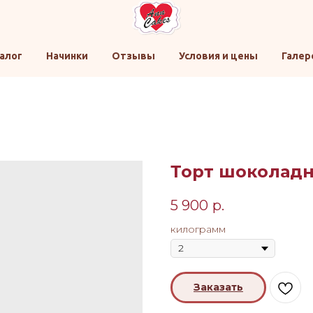
алог
Начинки
Отзывы
Условия и цены
Галер
Торт шоколадн
5 900
р.
килограмм
Заказать