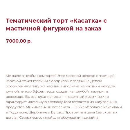
Тематический торт «Касатка» с
мастичной фигуркой на заказ
7000,00
р.
Заказать
Мечтаете о необычном торте? Этот морской шедевр с парящей
касаткой станет главным сюрпризом праздника!Детали
оформления:• Фигурка касатки выполнена из мастики методом
ручной лепки.• Эффект воды создан из голубой глазури на
шоколаде.• Выравнивание торта — надежный крем-чиз, что
гарантирует идеальную доставку.Торт готовится из натуральных
продуктов. Минимальный вес заказа — 2.5 кг. Работаю с клиентами
в Подольске, Щербинке и Бутово. Прозрачная цена без скрытых
доплат. Свяжитесь со мной для обсуждения дизайна!