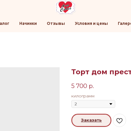
алог
Начинки
Отзывы
Условия и цены
Галер
Торт дом прес
5 700
р.
килограмм
Заказать