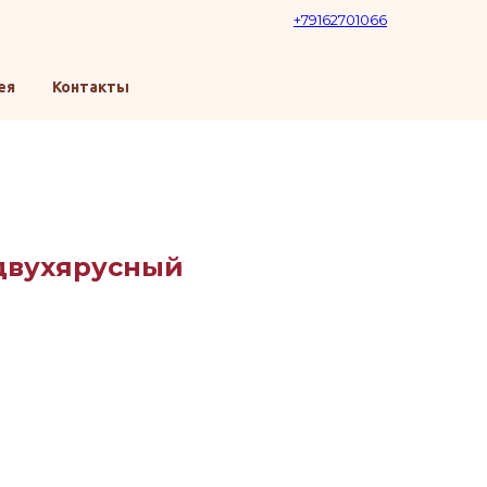
+79162701066
ея
Контакты
двухярусный