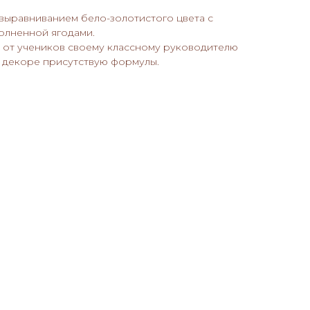
выравниванием бело-золотистого цвета с
олненной ягодами.
 от учеников своему классному руководителю
в декоре присутствую формулы.