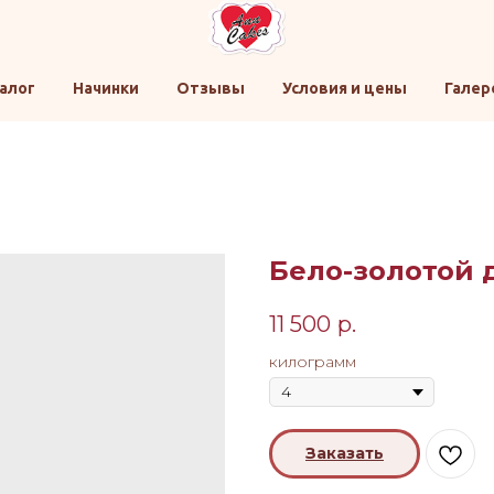
алог
Начинки
Отзывы
Условия и цены
Галер
Бело-золотой 
11 500
р.
килограмм
Заказать