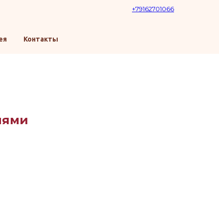
+79162701066
ея
Контакты
нями