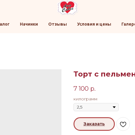
алог
Начинки
Отзывы
Условия и цены
Галер
Торт с пельме
7 100
р.
килограмм
Заказать