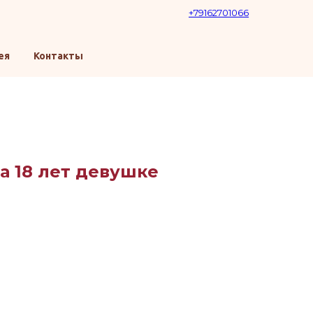
+79162701066
ея
Контакты
а 18 лет девушке