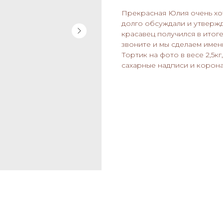
Прекрасная Юлия очень хот
долго обсуждали и утвержд
красавец получился в итог
звоните и мы сделаем име
Тортик на фото в весе 2,5к
сахарные надписи и корона