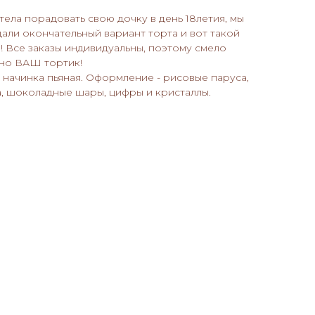
ела порадовать свою дочку в день 18летия, мы
али окончательный вариант торта и вот такой
е! Все заказы индивидуальны, поэтому смело
нно ВАШ тортик!
г, начинка пьяная. Оформление - рисовые паруса,
, шоколадные шары, цифры и кристаллы.