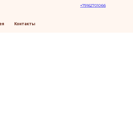
+79162701066
ея
Контакты