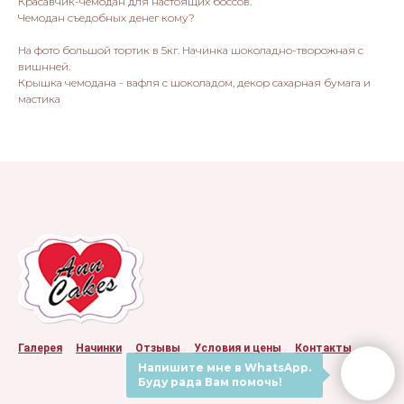
Красавчик-чемодан для настоящих боссов.
Чемодан съедобных денег кому?
На фото большой тортик в 5кг. Начинка шоколадно-творожная с
вишнней.
Крышка чемодана - вафля с шоколадом, декор сахарная бумага и
мастика
Галерея
Начинки
Отзывы
Условия и цены
Контакты
Напишите мне в WhatsApp.
Буду рада Вам помочь!