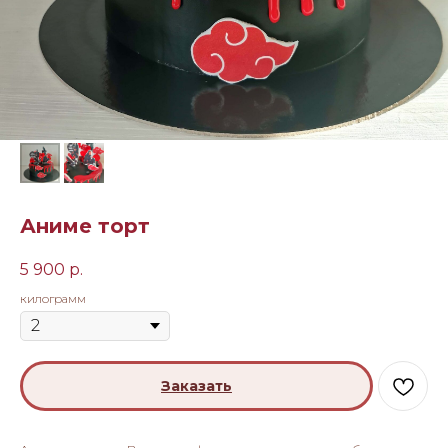
Аниме торт
5 900
р.
килограмм
Заказать