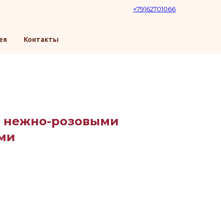
+79162701066
ея
Контакты
с нежно-розовыми
ми