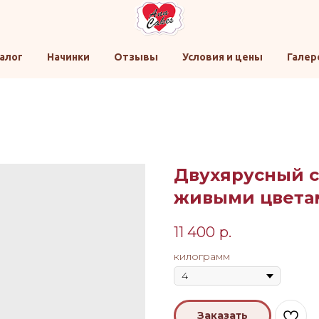
алог
Начинки
Отзывы
Условия и цены
Галер
Двухярусный 
живыми цвета
11 400
р.
килограмм
Заказать