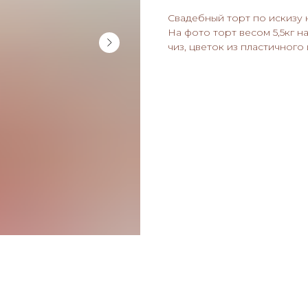
Свадебный торт по искизу 
На фото торт весом 5,5кг н
чиз, цветок из пластичного