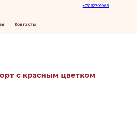
+79162701066
ея
Контакты
орт с красным цветком