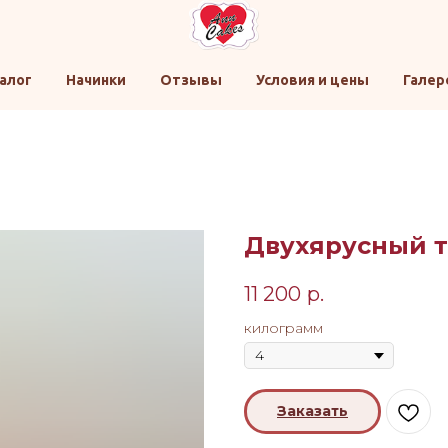
алог
Начинки
Отзывы
Условия и цены
Галер
Двухярусный т
11 200
р.
килограмм
Заказать