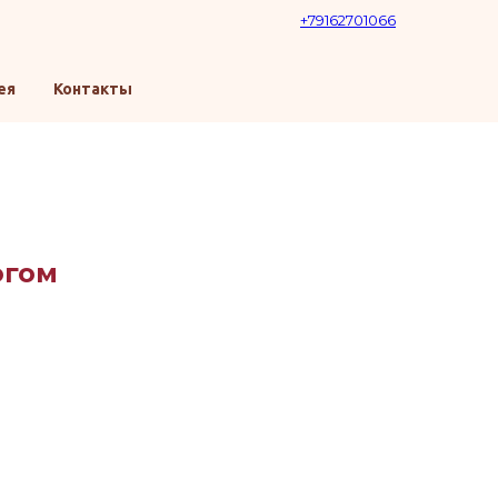
+79162701066
ея
Контакты
огом