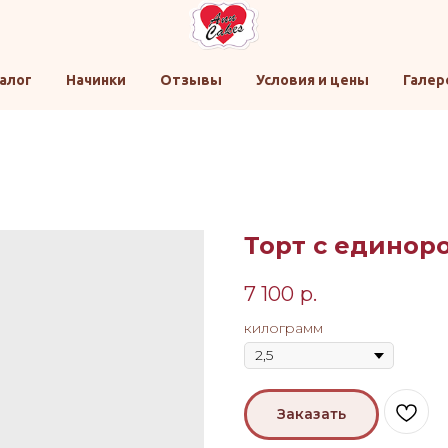
алог
Начинки
Отзывы
Условия и цены
Галер
Торт с единор
7 100
р.
килограмм
Заказать