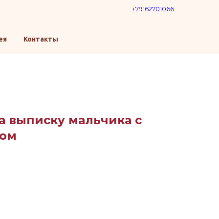
+79162701066
ея
Контакты
а выписку мальчика с
ом