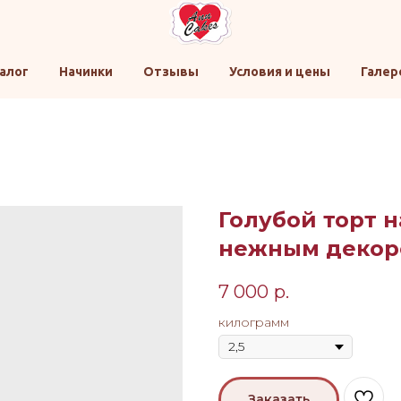
алог
Начинки
Отзывы
Условия и цены
Галер
Голубой торт н
нежным декор
7 000
р.
килограмм
Заказать