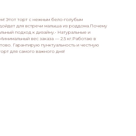
м! Этот торт с нежным бело-голубым
ойдет для встречи малыша из роддома.Почему
льный подход к дизайну.• Натуральные и
Минимальный вес заказа — 2.5 кг.Работаю в
ово. Гарантирую пунктуальность и честную
торт для самого важного дня!