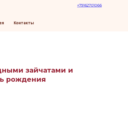
+79162701066
ея
Контакты
дными зайчатами и
нь рождения