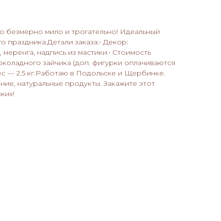
о безмерно мило и трогательно! Идеальный
о праздника.Детали заказа:• Декор:
меренга, надпись из мастики.• Стоимость
околадного зайчика (доп. фигурки оплачиваются
ес — 2.5 кг.Работаю в Подольске и Щербинке.
ие, натуральные продукты. Закажите этот
ких!