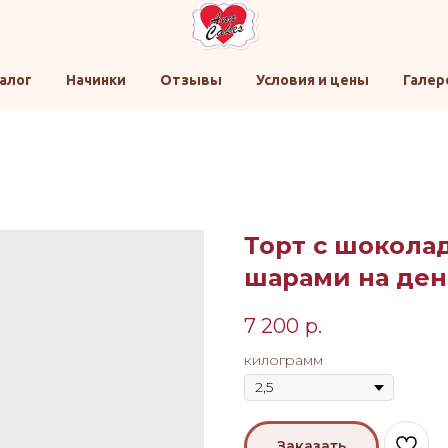
алог
Начинки
Отзывы
Условия и цены
Галер
Торт с шокола
шарами на де
7 200
р.
килограмм
Заказать